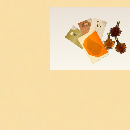
SOLD OUT
カナダからお届け！メープル3種食べ比
ト（レシピ／エッセイ付き）
¥3,800