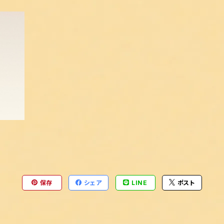
べセッ
保存
シェア
LINE
ポスト